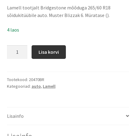
Lamell tootjalt Bridgestone mõõduga 265/60 R18
sõidukitüübile auto. Muster Blizzak 6. Müratase ().
4 laos
Lisa korvi
Tootekood:
20470BR
Kategooriad:
auto
,
Lamell
Lisainfo