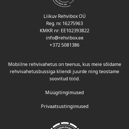
Liikuv Rehvibox OÜ
Reg. nr. 16275963
KMKR nr: EE102393822
info@rehvibox.ee
+372 5081386
Mobiilne rehvivahetus on teenus, kus meie sõidame
rehvivahetusbussiga kliendi juurde ning teostame
soovitud tööd.
Müügitingimused
Privaatsustingimused