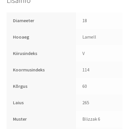
Lisainfo
Diameeter
18
Hooaeg
Lamell
Kiirusindeks
V
Koormusindeks
114
Kõrgus
60
Laius
265
Muster
Blizzak 6