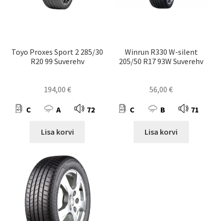
Toyo Proxes Sport 2 285/30
Winrun R330 W-silent
R20 99 Suverehv
205/50 R17 93W Suverehv
194,00
€
56,00
€
C
A
72
C
B
71
Lisa korvi
Lisa korvi